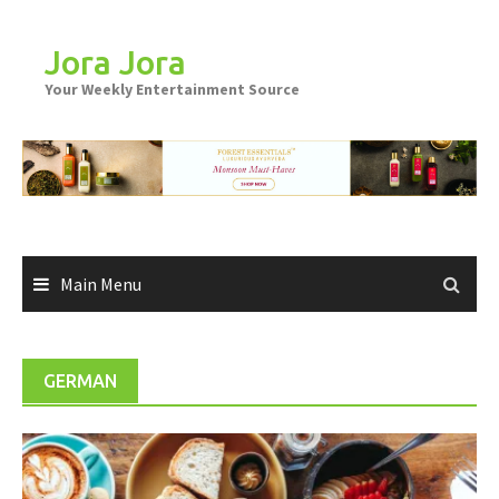
Skip
to
Jora Jora
content
Your Weekly Entertainment Source
Main Menu
GERMAN