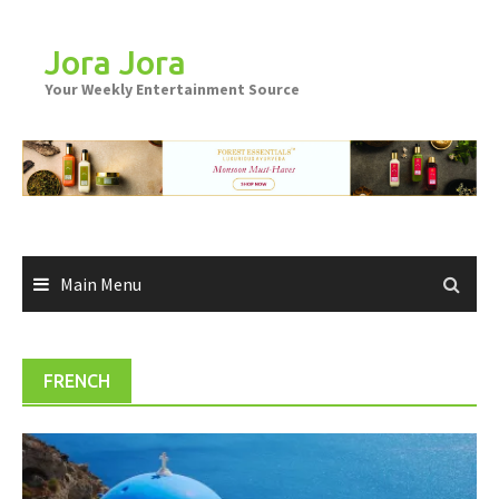
Skip
to
Jora Jora
content
Your Weekly Entertainment Source
Main Menu
FRENCH