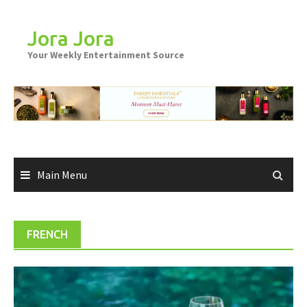
Skip
to
Jora Jora
content
Your Weekly Entertainment Source
Main Menu
FRENCH